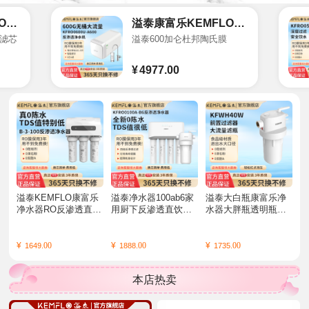
溢泰康富乐KEMFLO净水器商用大通量无
溢泰康富乐KEMFLO净水器 商用办公反
型滤芯
溢泰600加仑杜邦陶氏膜
¥
4977.
00
溢泰KEMFLO康富乐
溢泰净水器100ab6家
溢泰大白瓶康富乐净
净水器RO反渗透直饮
用厨下反渗透直饮机
水器大胖瓶透明瓶前
机通用滤芯带罐无阻
KFRO0100A-B6 R01
置过滤器40W40l高层
垢剂ROB3-100
00-RB61W台
耐压款
¥
00
¥
00
¥
00
1649.
1888.
1735.
本店热卖