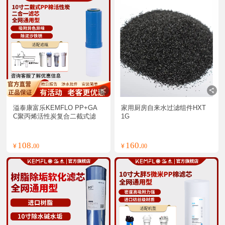
溢泰康富乐KEMFLO PP+GA
家用厨房自来水过滤组件HXT
C聚丙烯活性炭复合二截式滤
1G
芯支
108.
160.
¥
00
¥
00