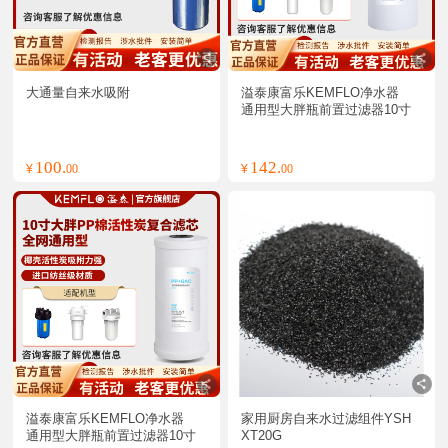
大通量自来水吸附
溢泰康富乐KEMFLO净水器 
通用型大胖瓶前置过滤器10寸
PP棉滤芯支
100.
142.
¥
00
¥
00
溢泰康富乐KEMFLO净水器 
家用厨房自来水过滤组件YSH
通用型大胖瓶前置过滤器10寸
XT20G