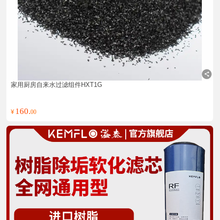
家用厨房自来水过滤组件HXT1G
160.
¥
00