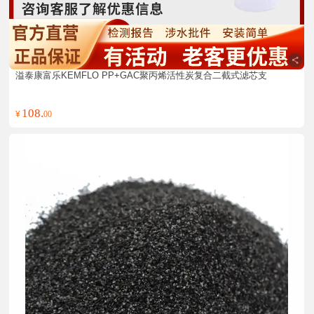
溢泰康富乐KEMFLO PP+GAC聚丙烯活性炭复合二截式滤芯支
108.
¥
00